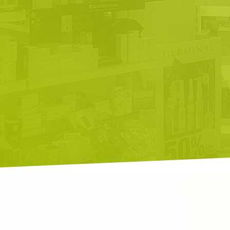
 Z:
áreas:
dietética
cuidado
personal
fitoterapia
medicamentos
…
s