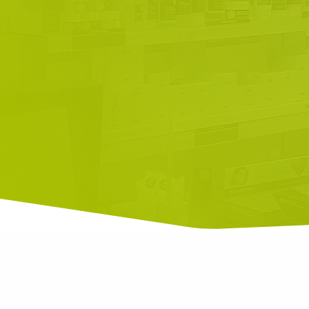
pueda necesitar, de la A a la
alimentación infantil
cosmética
dietética
productos solares
vitamina
…