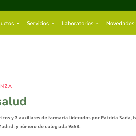
uctos
Servicios
Laboratorios
Novedades
ANZA
salud
cos y 3 auxiliares de farmacia liderados por Patricia Sada, f
adrid, y número de colegiada 9558.