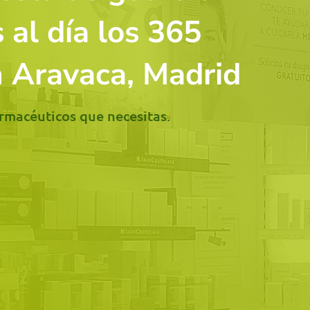
 al día los 365
n Aravaca, Madrid
armacéuticos que necesitas.
Laboratorios
Trabajamos con laboratorios
ue
farmacéuticos en distintas