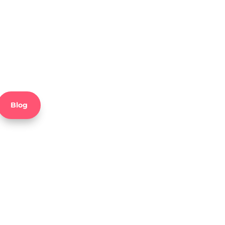
En el Blog de Farmacia Sada te
informamos, aconsejamos y orientamos
sobre aspectos importantes
relacionados con la salud y el bienestar
de toda la familia.
Blog