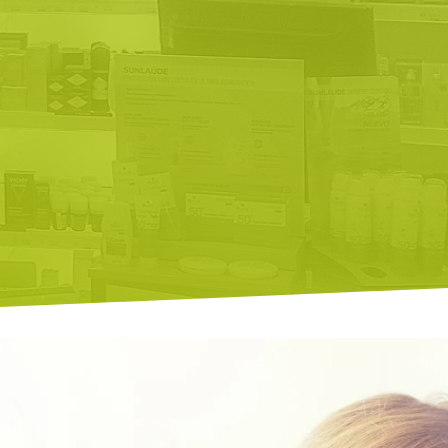
control y vigilancia de
la salud
del bebé
y toda la familia:
tensión, glucosa, vacunación,
agenda bebé…