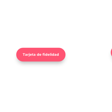
Ventajas de ser cliente de Farmacia
Sada.
s
Siempre te damos + y para agradecerte
tu confianza tenemos para tí una tarjeta
llena de ventajas y descuentos.
Tarjeta de fidelidad