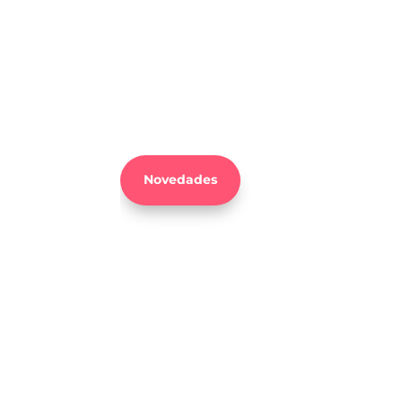
Pídanos cita para un estudio
personalizado de su piel. Mediante
cámaras de alta resolución conseguimo
ver su piel más allá de lo que el ojo
humano es capaz de ver.
Novedades