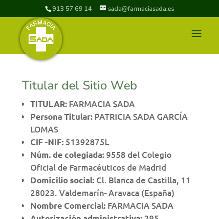
913 57 69 14
sada@farmaciasada.es
Titular del Sitio Web
FARMACIA SADA
TITULAR:
PATRICIA SADA GARCÍA
Persona Titular:
LOMAS
51392875L
CIF -NIF:
9558 del Colegio
Núm. de colegiada:
Oficial de Farmacéuticos de Madrid
Cl. Blanca de Castilla, 11
Domicilio social:
28023. Valdemarín- Aravaca (España)
FARMACIA SADA
Nombre Comercial:
295
Autorización administrativa: