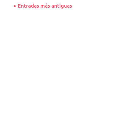
« Entradas más antiguas
24/7 TODOS LOS DÍAS DEL AÑO
Consúltanos tus dudas
Contacta con Farmacia Sada. Estamos aquí