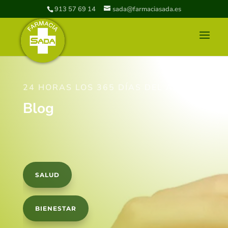
913 57 69 14
sada@farmaciasada.es
24 HORAS LOS 365 DÍAS DEL AÑO
Blog
SALUD
BIENESTAR