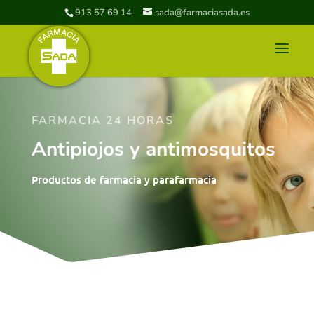
913 57 69 14
sada@farmaciasada.es
FARMACIA 24 HORAS
Antipiojos y antimosquitos
Productos de farmacia y parafarmacia