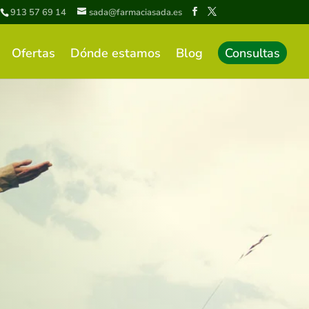
913 57 69 14
sada@farmaciasada.es
Ofertas
Dónde estamos
Blog
Consultas