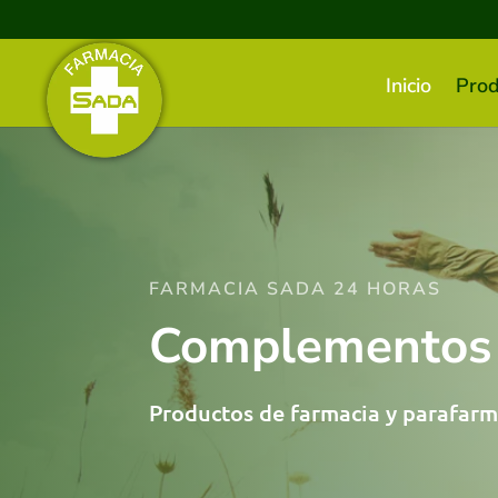
Inicio
Prod
FARMACIA SADA 24 HORAS
Complementos n
Productos de farmacia y parafarm