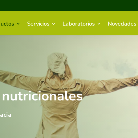
uctos
Servicios
Laboratorios
Novedades
utricionales
acia