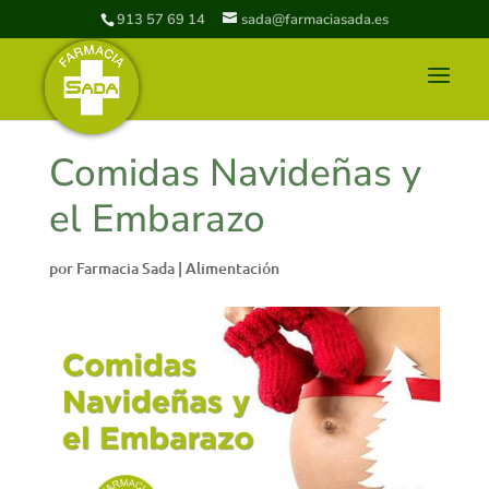
913 57 69 14
sada@farmaciasada.es
Comidas Navideñas y
el Embarazo
por
Farmacia Sada
|
Alimentación