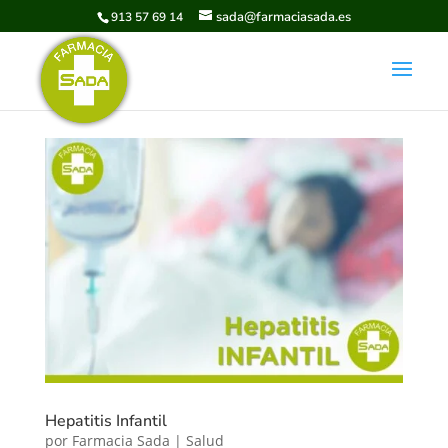
sada@farmaciasada.es
913 57 69 14
Hepatitis Infantil
por
Farmacia Sada
|
Salud