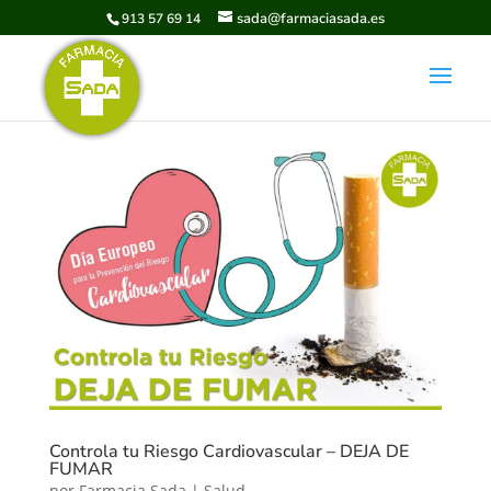
sada@farmaciasada.es
913 57 69 14
Controla tu Riesgo Cardiovascular – DEJA DE
FUMAR
por
Farmacia Sada
|
Salud