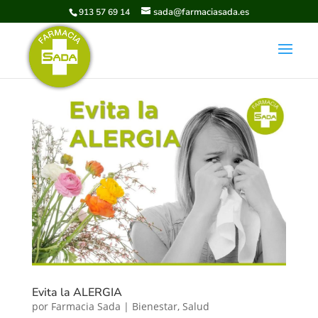
sada@farmaciasada.es
913 57 69 14
Evita la ALERGIA
por
Farmacia Sada
|
Bienestar
,
Salud