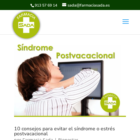
sada@farmaciasada.es
913 57 69 14
10 consejos para evitar el síndrome o estrés
postvacacional
por
Farmacia Sada
|
Bienestar