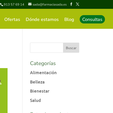
913 57 69 14
sada@farmaciasada.es
Ofertas
Dónde estamos
Blog
Consultas
Categorías
Alimentación
Belleza
Bienestar
Salud