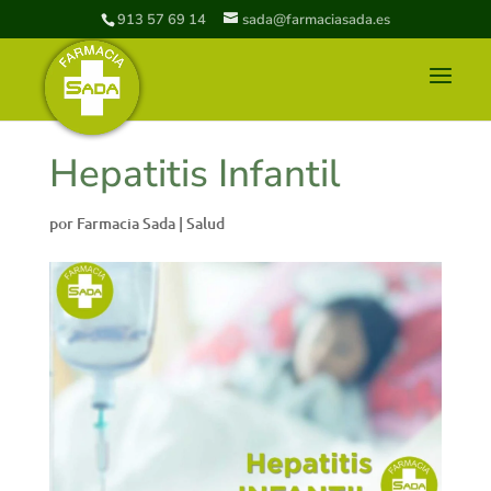
913 57 69 14
sada@farmaciasada.es
Hepatitis Infantil
por
Farmacia Sada
|
Salud