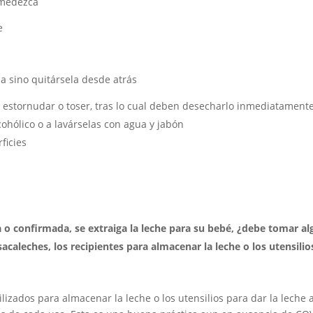
humedezca
e
lla sino quitársela desde atrás
l estornudar o toser, tras lo cual deben desecharlo inmediatamente
cohólico o a lavárselas con agua y jabón
ficies
 confirmada, se extraiga la leche para su bebé, ¿debe tomar a
acaleches, los recipientes para almacenar la leche o los utensilio
ilizados para almacenar la leche o los utensilios para dar la leche a