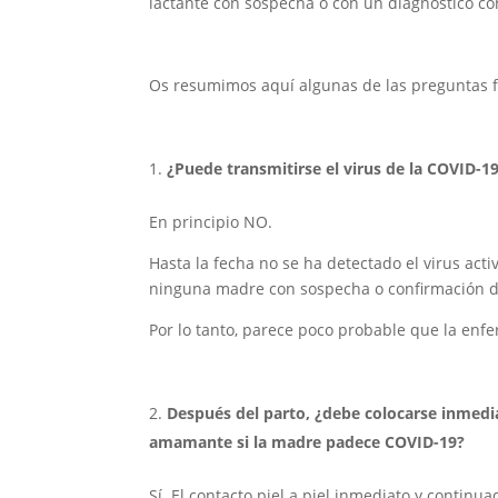
lactante con sospecha o con un diagnóstico c
Os resumimos aquí algunas de las preguntas f
¿Puede transmitirse el virus de la COVID-1
En principio NO.
Hasta la fecha no se ha detectado el virus acti
ninguna madre con sospecha o confirmación 
Por lo tanto, parece poco probable que la enf
Después del parto, ¿debe colocarse inmedia
amamante si la madre padece COVID-19?
Sí. El contacto piel a piel inmediato y continu