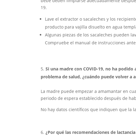
bebé deben limpiarse adecuadamente después 
19.
Lave el extractor o sacaleches y los recipie
producto para vajilla disuelto en agua temp
Algunas piezas de los sacaleches pueden lavar
Compruebe el manual de instrucciones antes
Si una madre con COVID-19, no ha podido
problema de salud, ¿cuándo puede volver a
La madre puede empezar a amamantar en cuant
periodo de espera establecido después de ha
No hay datos científicos que indiquen que la l
¿Por qué las recomendaciones de lactancia