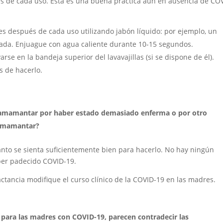
de cada uso. Esta es una buena práctica aun en ausencia de CO
ntes después de cada uso utilizando jabón líquido: por ejemplo, un
lada. Enjuague con agua caliente durante 10-15 segundos.
se en la bandeja superior del lavavajillas (si se dispone de él).
 de hacerlo.
 amamantar por haber estado demasiado enferma o por otro
 amamantar?
o se sienta suficientemente bien para hacerlo. No hay ningún
ber padecido COVID-19.
actancia modifique el curso clínico de la COVID-19 en las madres.
 para las madres con COVID-19, parecen contradecir las