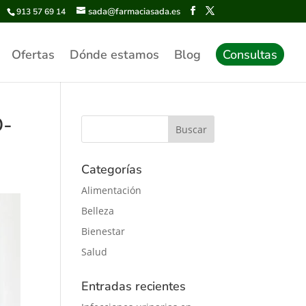
sada@farmaciasada.es
913 57 69 14
Ofertas
Dónde estamos
Blog
Consultas
D-
Categorías
Alimentación
Belleza
Bienestar
Salud
Entradas recientes