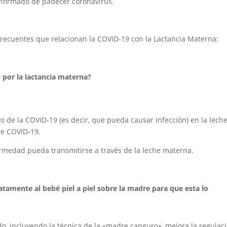
onfirmado de padecer coronavirus.
recuentes que relacionan la COVID-19 con la Lactancia Materna:
9 por la lactancia materna?
vo de la COVID-19 (es decir, que pueda causar infección) en la lech
de COVID-19.
ermedad pueda transmitirse a través de la leche materna.
tamente al bebé piel a piel sobre la madre para que esta lo
ado, incluyendo la técnica de la «madre canguro», mejora la regulac