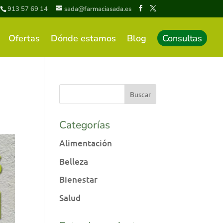
913 57 69 14
sada@farmaciasada.es
Ofertas
Dónde estamos
Blog
Consultas
Categorías
Alimentación
Belleza
Bienestar
Salud