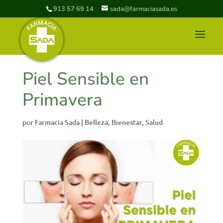
913 57 69 14
sada@farmaciasada.es
Piel Sensible en
Primavera
por
Farmacia Sada
|
Belleza
,
Bienestar
,
Salud