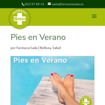
913 57 69 14
sada@farmaciasada.es
Pies en Verano
por
Farmacia Sada
|
Belleza
,
Salud