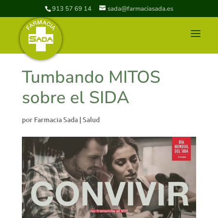
913 57 69 14
sada@farmaciasada.es
Tumbando MITOS
sobre el SIDA
por
Farmacia Sada
|
Salud