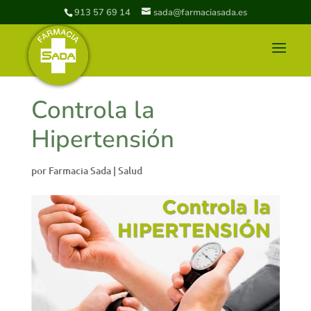
913 57 69 14
sada@farmaciasada.es
Controla la
Hipertensión
por
Farmacia Sada
|
Salud