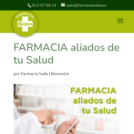
913 57 69 14
sada@farmaciasada.es
FARMACIA aliados de
tu Salud
por
Farmacia Sada
|
Bienestar