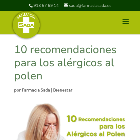
913 57 69 14
sada@farmaciasada.es
10 recomendaciones
para los alérgicos al
polen
por
Farmacia Sada
|
Bienestar