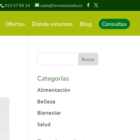
913 57 69 14
sada@farmaciasada.es
Ofertas
Dónde estamos
Blog
Consultas
Categorías
Alimentación
Belleza
Bienestar
Salud