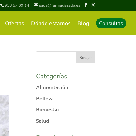
913 57 69 14
sada@farmaciasada.es
Ofertas
Dónde estamos
Blog
Consultas
Categorías
Alimentación
Belleza
Bienestar
Salud