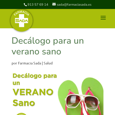
913 57 69 14
sada@farmaciasada.es
Decálogo para un
verano sano
por
Farmacia Sada
|
Salud