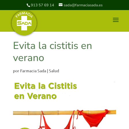
913 57 69 14
sada@farmaciasada.es
Evita la cistitis en
verano
por
Farmacia Sada
|
Salud