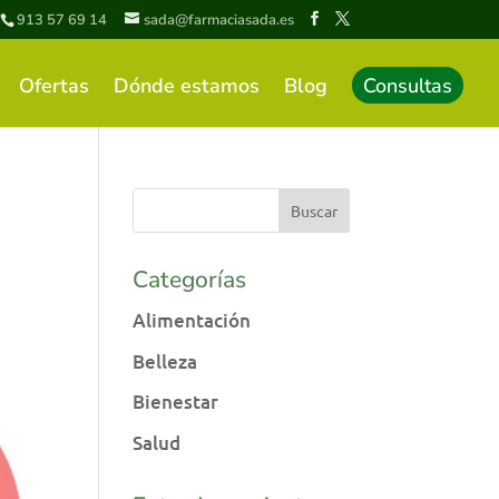
913 57 69 14
sada@farmaciasada.es
Ofertas
Dónde estamos
Blog
Consultas
Categorías
Alimentación
Belleza
Bienestar
Salud