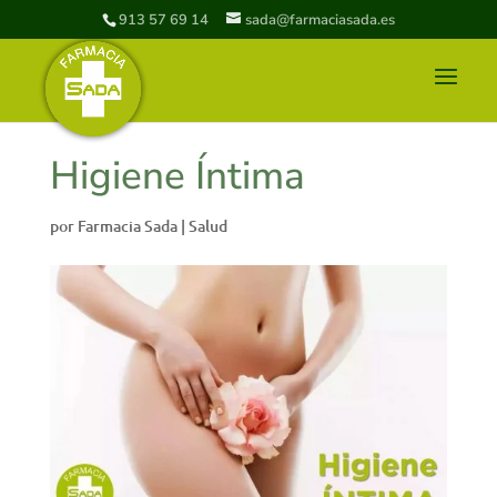
913 57 69 14
sada@farmaciasada.es
Higiene Íntima
por
Farmacia Sada
|
Salud