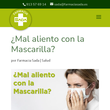
913 57 69 14
sada@farmaciasada.es
¿Mal aliento con la
Mascarilla?
por
Farmacia Sada
|
Salud