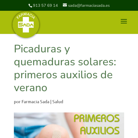
913 57 69 14
sada@farmaciasada.es
Picaduras y
quemaduras solares:
primeros auxilios de
verano
por
Farmacia Sada
|
Salud