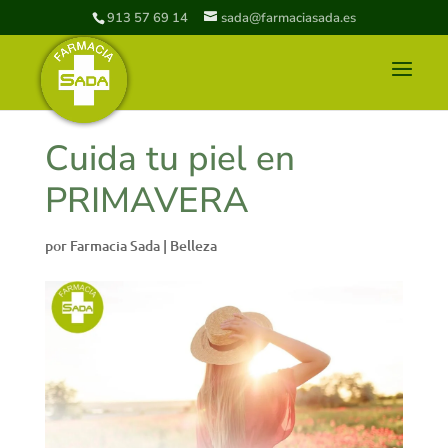
913 57 69 14
sada@farmaciasada.es
Cuida tu piel en
PRIMAVERA
por
Farmacia Sada
|
Belleza