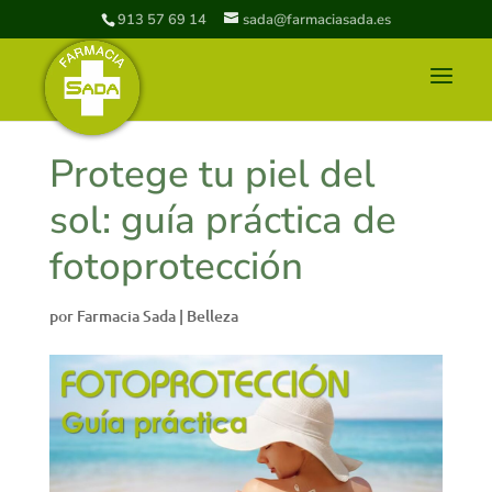
913 57 69 14
sada@farmaciasada.es
Protege tu piel del
sol: guía práctica de
fotoprotección
por
Farmacia Sada
|
Belleza