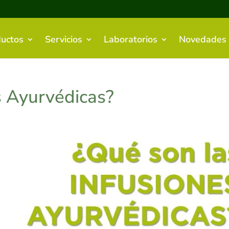
uctos
Servicios
Laboratorios
Novedades
s Ayurvédicas?