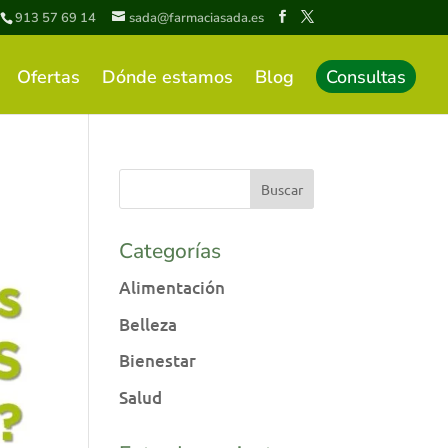
913 57 69 14
sada@farmaciasada.es
Ofertas
Dónde estamos
Blog
Consultas
Categorías
Alimentación
Belleza
Bienestar
Salud