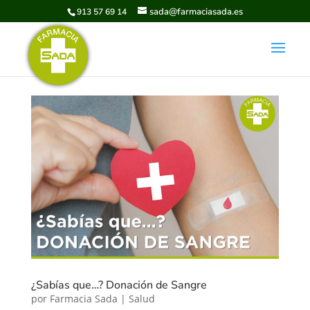
sada@farmaciasada.es
913 57 69 14
¿Sabías que…? Donación de Sangre
por
Farmacia Sada
|
Salud