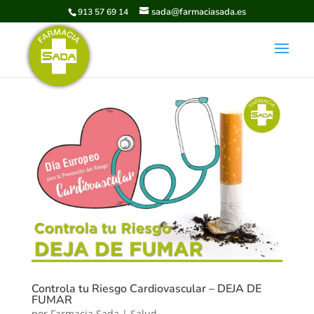
sada@farmaciasada.es
913 57 69 14
Controla tu Riesgo Cardiovascular – DEJA DE
FUMAR
por
Farmacia Sada
|
Salud