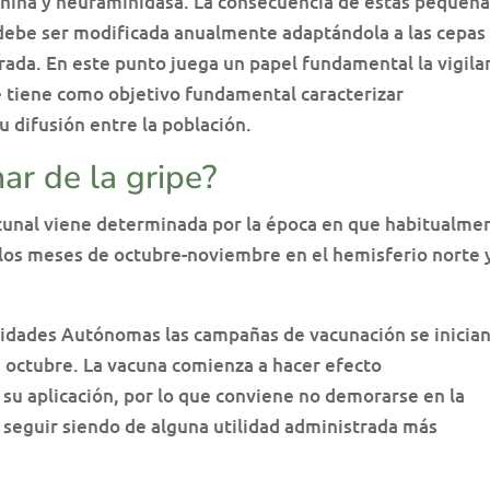
inina y neuraminidasa. La consecuencia de estas pequeñ
l debe ser modificada anualmente adaptándola a las cepas
rada. En este punto juega un papel fundamental la vigila
ue tiene como objetivo fundamental caracterizar
u difusión entre la población.
r de la gripe?
cunal viene determinada por la época en que habitualme
en los meses de octubre-noviembre en el hemisferio norte 
nidades Autónomas las campañas de vacunación se inician
octubre. La vacuna comienza a hacer efecto
u aplicación, por lo que conviene no demorarse en la
 seguir siendo de alguna utilidad administrada más