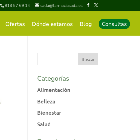
913 57 69 14
sada@farmaciasada.es
Ofertas
Dónde estamos
Blog
Consultas
Categorías
Alimentación
Belleza
Bienestar
Salud