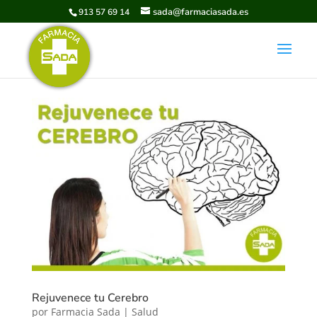
sada@farmaciasada.es
913 57 69 14
Rejuvenece tu Cerebro
por
Farmacia Sada
|
Salud