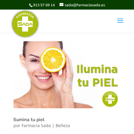
sada@farmaciasada.es
913 57 69 14
Ilumina tu piel
por
Farmacia Sada
|
Belleza