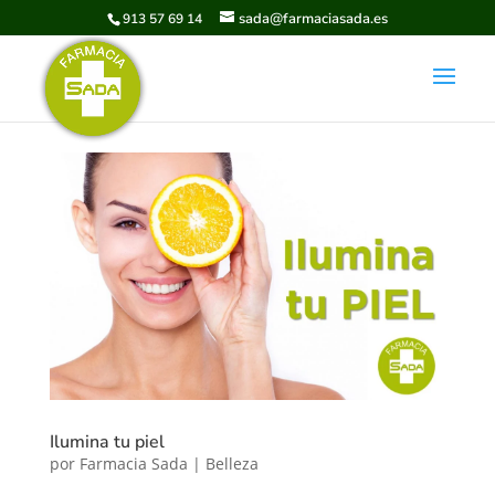
sada@farmaciasada.es
913 57 69 14
Ilumina tu piel
por
Farmacia Sada
|
Belleza