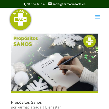
sada@farmaciasada.es
913 57 69 14
Propósitos Sanos
por
Farmacia Sada
|
Bienestar