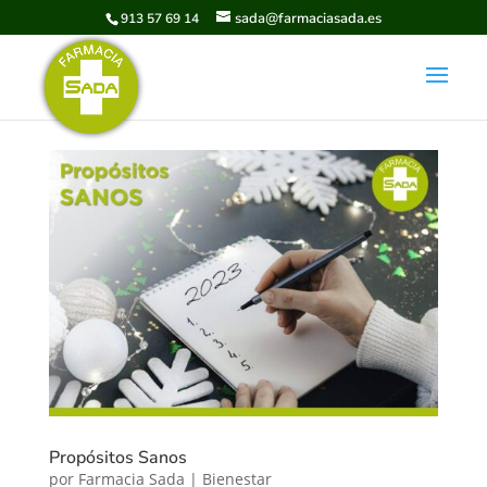
sada@farmaciasada.es
913 57 69 14
Propósitos Sanos
por
Farmacia Sada
|
Bienestar