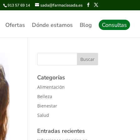
sada@farmaciasada.es
913 57 69 14
Ofertas
Dónde estamos
Blog
Consultas
Categorías
Alimentación
Belleza
Bienestar
Salud
Entradas recientes