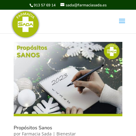
sada@farmaciasada.es
913 57 69 14
Propósitos Sanos
por
Farmacia Sada
|
Bienestar