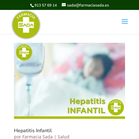
sada@farmaciasada.es
913 57 69 14
Hepatitis Infantil
por
Farmacia Sada
|
Salud