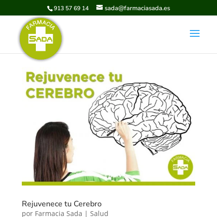
sada@farmaciasada.es
913 57 69 14
Rejuvenece tu Cerebro
por
Farmacia Sada
|
Salud