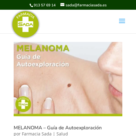
sada@farmaciasada.es
913 57 69 14
MELANOMA – Guía de Autoexploración
por
Farmacia Sada
|
Salud